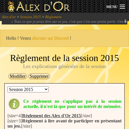
MENU
Alex d'or
>
Session 2015
>
Règlement
Actualités
«
Tout ce que je peux dire sur ce jeu, c'est que c'est une petite perle. Une
bonne tranche de rigolade sur un pain frais de gameplay.
» -
Thérapie
Session 2026
Hello ! Venez
discuter sur Discord
!
Archives
Règlement de la session 2015
Forum
Les explications générales de la session
Modifier
Supprimer
Communauté
Ce règlement ne s'applique pas à la session
Se connecter
actuelle, il n'est là que pour un intérêt de mémoire.
[size=4]
Règlement des Alex d'Or 2015
[/size]
S'inscrire
[size=3]
Règlement à lire avant de participer en présentant
un jeu.
[/size]